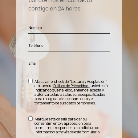
pondremos en contacto
contigo en 24 horas.
Al activar el check de "Lectura y Aceptación"
de nuestra
Política de Privacidad
, usted está
indicando que ha leído, entiende, acepta y
autoriza todas las cláusulas especificadas
para recogida, almacenamiento y el
tratamiento de sus datos personales.
Marque esta casilla para dar su
consentimiento y aprobación para
permitirnos responder a su solicitud de
información a través de este formulario.