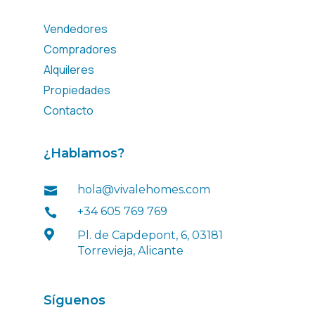
Vendedores
Compradores
Alquileres
Propiedades
Contacto
¿Hablamos?
hola@vivalehomes.com

+34 605 769 769


Pl. de Capdepont, 6, 03181
Torrevieja, Alicante
Síguenos