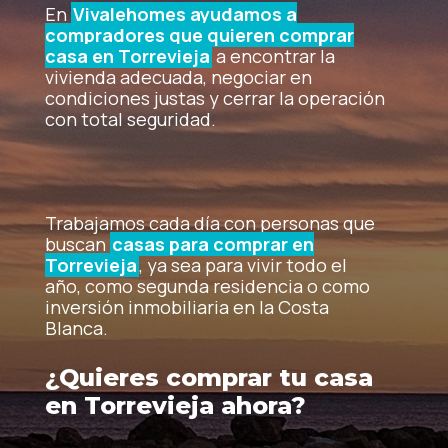
En
Vivalehomes ayudamos a
compradores que quieren comprar
casa en Torrevieja
a encontrar la
vivienda adecuada, negociar en
condiciones justas y cerrar la operación
con total seguridad.
Trabajamos cada día con personas que
buscan
casas para comprar en
Torrevieja
, ya sea para vivir todo el
año, como segunda residencia o como
inversión inmobiliaria en la Costa
Blanca.
¿Quieres comprar tu casa
en Torrevieja ahora?