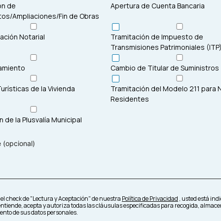
ón de
Apertura de Cuenta Bancaria
os/Ampliaciones/Fin de Obras
ción Notarial
Tramitación de Impuesto de
Transmisiones Patrimoniales (ITP
amiento
Cambio de Titular de Suministros
urísticas de la Vivienda
Tramitación del Modelo 211 para 
Residentes
 de la Plusvalía Municipal
r el check de "Lectura y Aceptación" de nuestra
Política de Privacidad
, usted está in
 entiende, acepta y autoriza todas las cláusulas especificadas para recogida, almac
iento de sus datos personales.