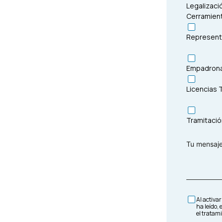
Legalizaci
Cerramient
Representa
Empadron
Licencias T
Tramitación
Al activa
ha leído,
el tratam