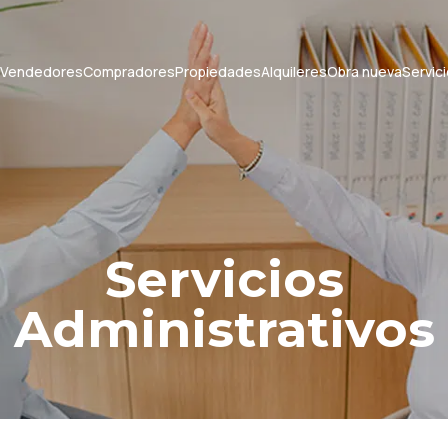
Vendedores
Compradores
Propiedades
Alquileres
Obra nueva
Servic
Servicios
Administrativos