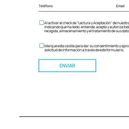
Al activar el check de "Lectura y Aceptación" de nuest
indicando que ha leído, entiende, acepta y autoriza to
recogida, almacenamiento y el tratamiento de sus dat
Marque esta casilla para dar su consentimiento y apr
solicitud de información a través de este formulario.
ENVIAR