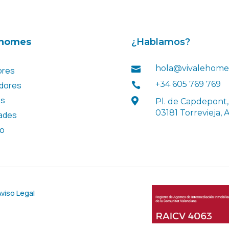
ehomes
¿Hablamos?
hola@vivalehome

ores
+34 605 769 769
dores

es

Pl. de Capdepont, 
03181 Torrevieja, 
ades
to
Aviso Legal