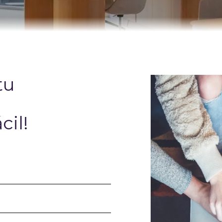
Vendedores
Compradores
Propiedades
Alquileres
Obra nueva
Servic
tu
cil!