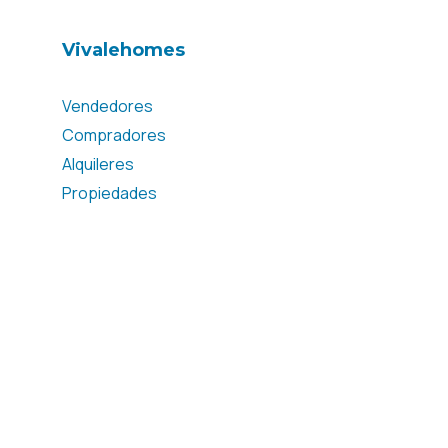
Vivalehomes
Vendedores
Compradores
Alquileres
Propiedades
Contacto
¿Hablamos?
hola@vivalehomes.com

+34 605 769 769


Pl. de Capdepont, 6, 03181
Torrevieja, Alicante