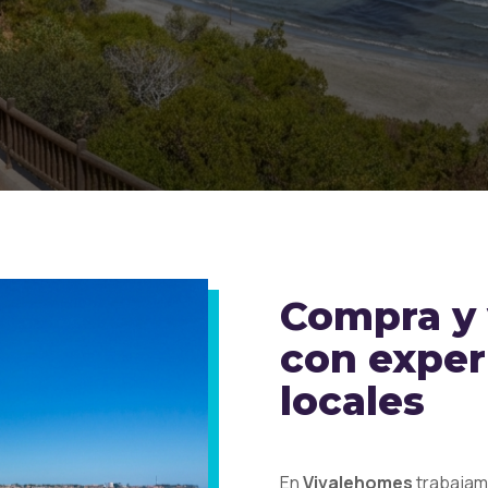
Compra y
con exper
locales
En
Vivalehomes
trabaja