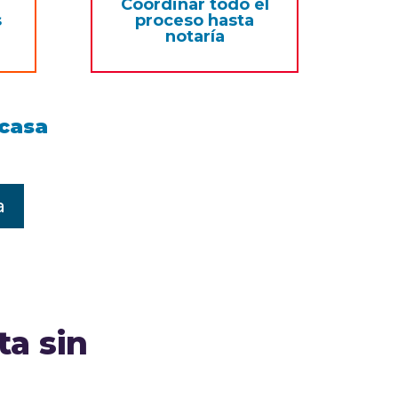
o
Coordinar todo el
s
proceso hasta
notaría
casa
a
ta sin