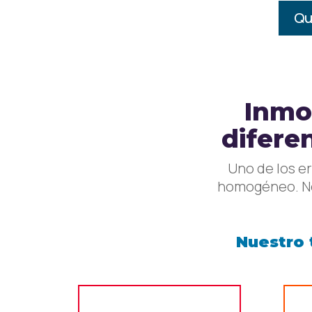
Qu
Inmob
difere
Uno de los e
homogéneo. No
Nuestro