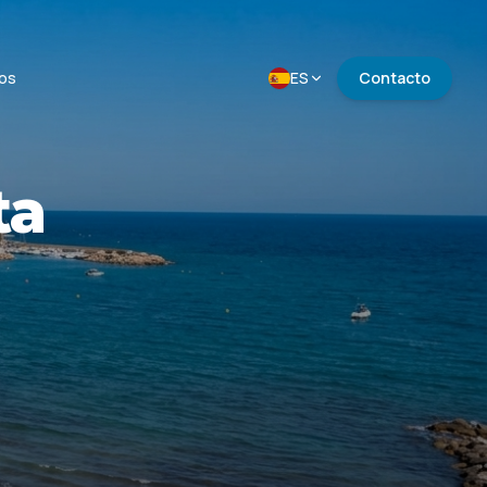
ios
ES
Contacto
ta