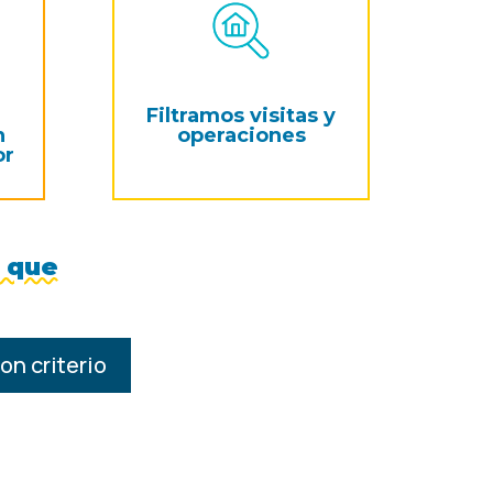
Filtramos visitas y
n
operaciones
or
l que
on criterio