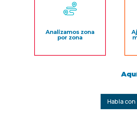
Analizamos zona
A
por zona
m
Aquí
Habla con 