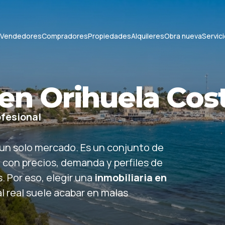
Vendedores
Compradores
Propiedades
Alquileres
Obra nueva
Servic
 en Orihuela Cos
ofesional
 un solo mercado. Es un conjunto de
, con precios, demanda y perfiles de
 Por eso, elegir una
inmobiliaria en
l real suele acabar en malas