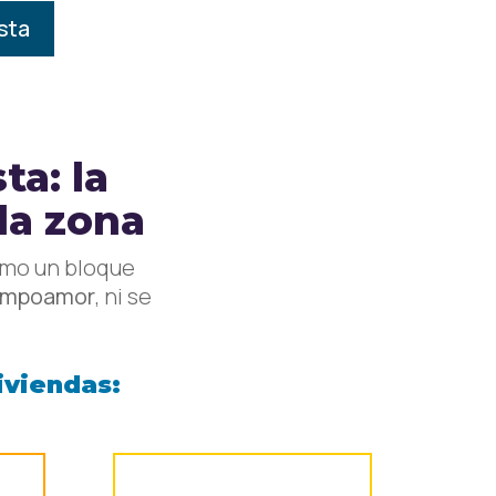
sta
ta: la
da zona
omo un bloque
Campoamor
, ni se
iviendas: