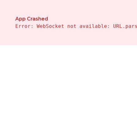
Propiedades en Venta en Denia — Vivalehomes Inmobil
App Crashed
Error: WebSocket not available: URL.par