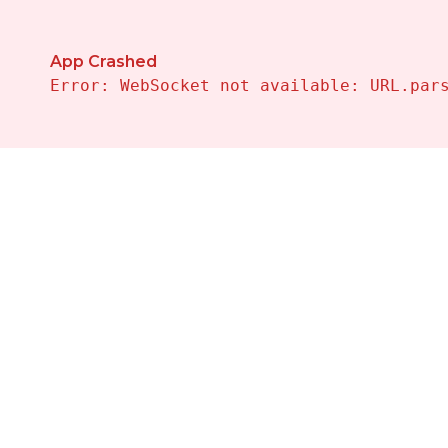
Propiedades en Venta en Costa Blanca — Vivalehomes 
App Crashed
Error: WebSocket not available: URL.par