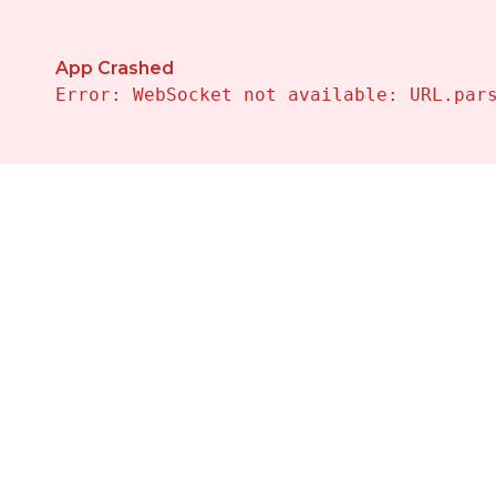
Propiedades en Venta en El-campello — Vivalehomes I
App Crashed
Error: WebSocket not available: URL.par