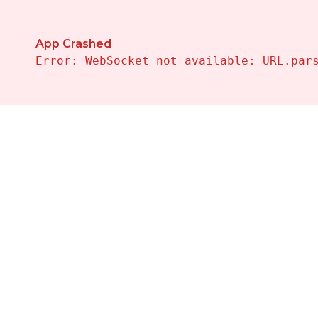
Propiedades en Venta en Finestrat — Vivalehomes Inm
App Crashed
Error: WebSocket not available: URL.par