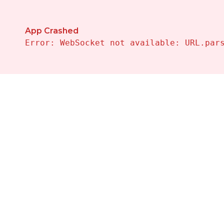
Propiedades en Venta en Fuente-alamo-de-murcia — V
App Crashed
Error: WebSocket not available: URL.par