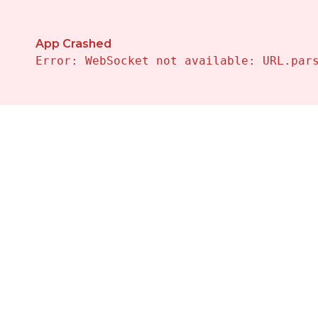
Propiedades en Venta en La-nucia — Vivalehomes Inmo
App Crashed
Error: WebSocket not available: URL.par