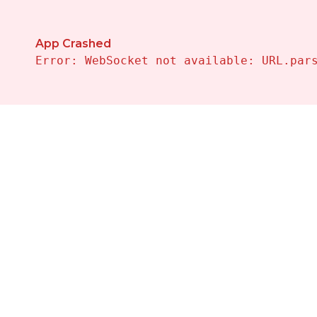
Propiedades en Venta en Los-montesinos — Vivalehom
App Crashed
Error: WebSocket not available: URL.par