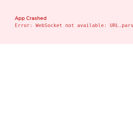
Propiedades en Venta en Mojacar — Vivalehomes Inmo
App Crashed
Error: WebSocket not available: URL.par