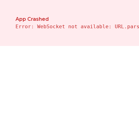
Propiedades en Venta en Orihuela — Vivalehomes Inmo
App Crashed
Error: WebSocket not available: URL.par