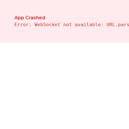
Propiedades en Venta en Pulpi — Vivalehomes Inmobil
App Crashed
Error: WebSocket not available: URL.par