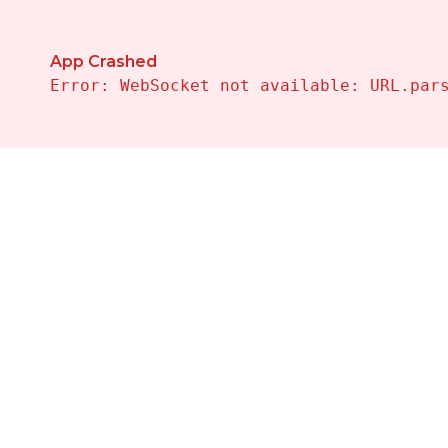
Propiedades en Venta en Sucina — Vivalehomes Inmobi
App Crashed
Error: WebSocket not available: URL.par